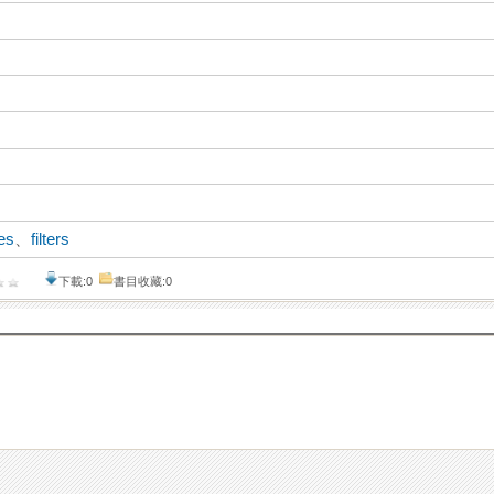
es
、
filters
下載:0
書目收藏:0