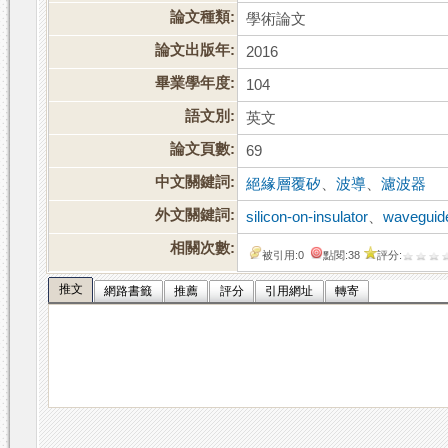
論文種類:
學術論文
論文出版年:
2016
畢業學年度:
104
語文別:
英文
論文頁數:
69
中文關鍵詞:
絕緣層覆矽
、
波導
、
濾波器
外文關鍵詞:
silicon-on-insulator
、
waveguid
相關次數:
被引用:0
點閱:38
評分:
推文
網路書籤
推薦
評分
引用網址
轉寄