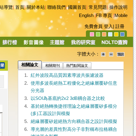
站導覽
|
首頁
|
關於本站
|
聯絡我們
|
國圖首頁
|
常見問題
|
操作說明
English
|
FB 專頁
|
Mobile
免費會員
登入
|
註冊
字體大小：
相關論文
相關期刊
熱門點閱論文
1.
紅外波段高品質因素導波共振濾波器
2.
使用多波長絕熱工程優化之絕緣層覆矽任意
分光器
3.
以SOI為基底的2x2 3dB耦合器之比較
4.
基於絕熱轉換捷徑理論之絕緣層覆矽多模分
(多)工器設計與模擬
5.
絕緣層覆矽超絕熱方向耦合器之設計與模擬
6.
導光層的差異性對高分子非對稱布拉格耦合