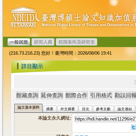
跳
臺
到
灣
主
博
要
碩
內
士
容
論
文
(216.73.216.23) 您好！臺灣時間：2026/08/06 19:41
加
值
:::
詳目顯示
系
統
論文基本資料
摘要
外文摘要
目次
參考文獻
論文連結
本論文永久網址
: