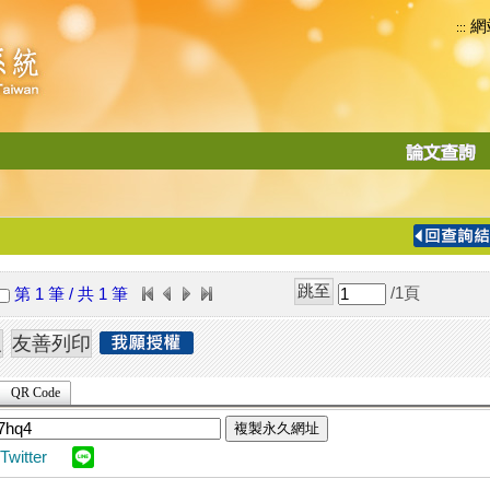
網
:::
功
能
切
換
導
覽
/1
頁
第 1 筆 / 共 1 筆
列
QR Code
複製永久網址
Twitter