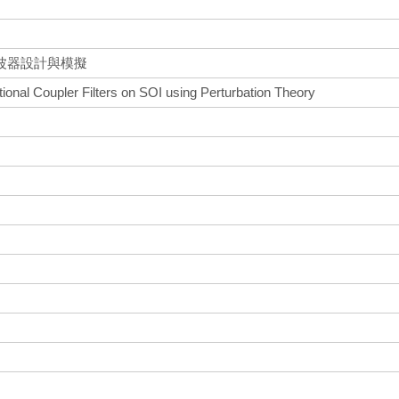
波器設計與模擬
tional Coupler Filters on SOI using Perturbation Theory