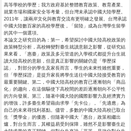
高等學校的學歷；我方政府基於整體教育政策、教育產業、
就業市場和國家安全等考量，但台灣未承認中國大陸學歷。
2011年，讓兩岸文化與教育交流有更明確之發展。台灣承認
中國大陸數百家的高校學歷後，「留陸」成為台灣學生留學
的其中一個選項。
本論文之研究目的為：第一，希望探討中國大陸高校政策的
政策轉型分析，高校轉變對臺生就讀意願之影響，從研究結
果來看，「惠臺」政策及多元管道的入學模式都提升台生就
讀大陸高校的意願，但是真正影響的關鍵仍是「學歷採
認」，對部分的學生及家長而言，學生的未來性雖然重要，
但「學歷採證」是提升家長將學生送往中國大陸接受教育的
最重要關鍵。第二，中國大陸高校的教育已逐漸朝向「商品
化」的趨向，在這個驅使下高校間的差距逐漸朝向不公平性
的方向發展。第三，隨著中國大陸的國際影響力及經濟實力
的增強，許多臺生希望藉由求學「先卡位」，「先適應」為
自己的未來尋找利基點。儘管，多數的中國大陸高校已取台
生「獎學金」的優惠，但隨著中國大「惠台」政策相繼出
爐，對台生而言，其權益易受到保障，雖然不是影響臺生赴