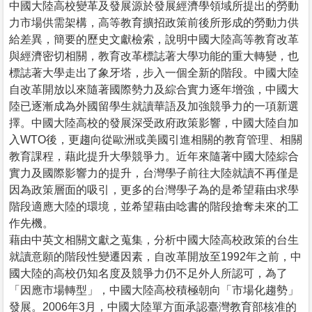
中國大陸高校變革及發展源於發展經濟學領域所提出的勞動
力市場供需架構，高等教育擴招政策前後所形成的勞動力供
給差異，簡要的歷史文獻檢索，說明中國大陸高等教育改革
與經濟密切相關，教育改革標誌著大學功能的重大轉變，也
標誌著大學走出了象牙塔，步入一個全新的階段。中國大陸
自改革開放以來隨著國際勢力及綜合實力逐年增強，中國大
陸已逐漸成為外國留學生就讀華語及加強競爭力的一項新選
擇。中國大陸高校的發展深受政府政策影響，中國大陸自加
入WTO後，更趨向從歐洲或美國引進相關的教育管理、相關
教育課程，藉此提升大學競爭力。近年來隨著中國大陸綜合
實力及國際影響力的提升，台灣學子前往大陸就讀不再僅是
因為政策層面的吸引，更多的台灣學子為的是希望藉由求學
階段適應大陸的環境，並希望藉由唸書的階段搶奪未來的工
作先機。
藉由中英文相關文獻之蒐集，分析中國大陸高校政策的台生
就讀意願的階段性變遷因素，自改革開放至1992年之前，中
國大陸的高校仍知名度及競爭力仍不足外人所認可，為了
「因應市場轉型」，中國大陸高校積極朝向「市場化趨勢」
發展。2006年3月，中國大陸單方面承認臺灣教育部核准的