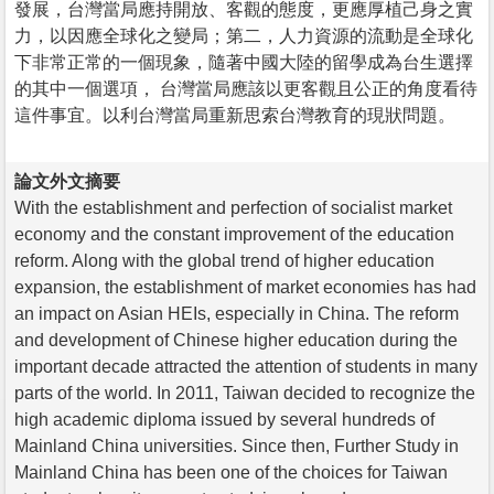
發展，台灣當局應持開放、客觀的態度，更應厚植己身之實
力，以因應全球化之變局；第二，人力資源的流動是全球化
下非常正常的一個現象，隨著中國大陸的留學成為台生選擇
的其中一個選項， 台灣當局應該以更客觀且公正的角度看待
這件事宜。以利台灣當局重新思索台灣教育的現狀問題。
論文外文摘要
With the establishment and perfection of socialist market
economy and the constant improvement of the education
reform. Along with the global trend of higher education
expansion, the establishment of market economies has had
an impact on Asian HEIs, especially in China. The reform
and development of Chinese higher education during the
important decade attracted the attention of students in many
parts of the world. In 2011, Taiwan decided to recognize the
high academic diploma issued by several hundreds of
Mainland China universities. Since then, Further Study in
Mainland China has been one of the choices for Taiwan