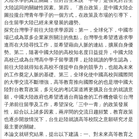
大陸求學的真正關鍵，但對台生來說「平等」是強化對台生
大陸認同的關鍵性因素。第四，「惠台政策」是中國大陸企
圖拉攏台灣青年學子的一個方式，在政策及市場的引導下，
台生留學大陸已經未來發展的趨勢。
探究台灣學子前往大陸求學原因：第一，全球化下，中國市
場已成為眾多企業家所關注的焦點，台灣學生希望透過求學
進而在大陸尋找工作，並希望藉由人脈的連結，擴展自身優
勢。第二，隨著中國大陸的高校知名度日益提升，中國大陸
高校已成為台灣高中學子留學選擇，赴陸就讀的學生認為，
前往大陸就得知名高校不僅提申自身的競爭力，也能為未來
的工作奠定人脈的基礎。第三，全球化使中國高校與國際間
的大學交流不斷增強，高等教育推向國際化的也是增中國大
陸對台教育政策，多元化的考試渠道將更擴及台生的就讀意
願，中國大陸政府也希望透過台商協會的工作機會吸引台灣
子弟前往留學及工作，希望深化「三中一青」的政策發展
性，綜合以上諸多因素，兩岸間的交流日趨頻繁，教育政策
也逐步開放情況下，台生赴陸就讀高等校院之意願研究才是
最主要的關鍵。
本論文就研究結果，提出以下建議：一、對未來高等教育之