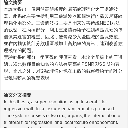
論文摘要
本論文提出一個用於高解析度的局部紋理強化之三邊濾波
器。此系統主要包括利用三邊濾波器回歸進行內插與局部紋
理強化兩部分。三邊濾波器主要是用來改善傳統NEDI方法
的缺點。在內插部分，利用三邊濾器給予在訓練區塊裡的每
個像素適當的權重。因此，便會減少某些區域的區塊效應。
並在內插後於部分紋理區域加上高頻率的資訊，達到改善紋
理模糊的問題。
實驗結果的部分，從客觀的評價來看，本論文所提出的三邊
濾波器比數種目前知名的方法有更高的PSNR與SSIM的表
現。除此之外，局部紋理強化也在主觀的觀察者給予的評分
裡獲得較高的視覺表現。
論文外文摘要
In this thesis, a super resolution using trilateral filter
regression with local texture enhancement is proposed.
The system consists of two major parts, the interpolation of
trilateral filter regression, and local texture enhancement.