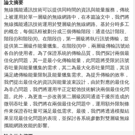
論文摘要
無線攜能通訊技術可以提供同時間的資訊與能量服務，傳統
上被運用於單一層級的無線網路中，在本篇論文中，我們將
無線攜能通訊技術運用於雙層級的無線網路。基於分時多工
的概念，每個訊框被劃分成三個傳輸階段：通道估計階段、
階段(I)和階段(II)。在階段(I)，第一層級將執行訊號傳輸，並
提供第二層級作能量獵集。在階段(II)中，兩層級傳輸訊號給
各自的使用者。為了保證系統的傳輸品質，我們探討兩個最
佳化的問題，其一是最小化傳輸能量，此問題將受限於訊號
吞吐量與能量獵集的需求，其二為最大化吞吐量問題，其須
滿足總傳輸能量限制及能量獵集需求。為提升傳輸的效率，
我們提出最佳化的資訊與能量波束設計，由於對應的最佳化
為非凸問題，我們將運用半正定鬆弛技術解決兩個最佳化問
題。此外，為更進一步改善第二層級因同通道干擾所造成的
微弱吞吐量，我們將在兩個最佳化問題中，運用額外限制條
件來保證吞吐量可滿足最低需求。最後，我們將透過模擬結
果呈現最佳化問題的表現，並探討各系統參數對雙層級無線
攜能網路效能的影響。