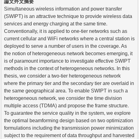
論文外文摘要
Simultaneous wireless information and power transfer
(SWIPT) is an attractive technique to provide wireless data
services and energy charging at the same time.
Conventionally, it is applied to one-tier networks such as
current cellular and WiFi networks where a central station is
deployed to serve a number of users in the coverage. As
the notion of heterogeneous network becomes emerging, it
is of paramount importance to investigate effective SWIPT
methods in the context of heterogeneous networks. In this
thesis, we consider a two-tier heterogeneous network
where the primary tier and the secondary tier are overlaid in
the same geographical area. To enable SWIPT in such a
heterogeneous network, we consider the time division
multiple access (TDMA) and propose the frame structure.
To guarantee the service quality in the system, we explore
the optimal beamforming design based on two optimization
formulations including the transmission power minimization
subject to the requirement of data throughput and harvested