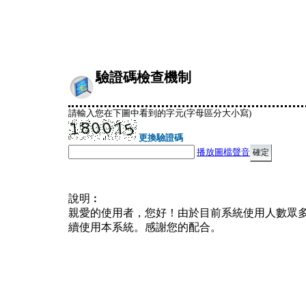
驗證碼檢查機制
請輸入您在下圖中看到的字元(字母區分大小寫)
更換驗證碼
播放圖檔聲音
說明︰
親愛的使用者，您好！由於目前系統使用人數眾
續使用本系統。感謝您的配合。