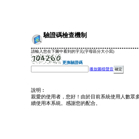
驗證碼檢查機制
請輸入您在下圖中看到的字元(字母區分大小寫)
更換驗證碼
播放圖檔聲音
說明︰
親愛的使用者，您好！由於目前系統使用人數眾
續使用本系統。感謝您的配合。