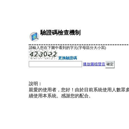
驗證碼檢查機制
請輸入您在下圖中看到的字元(字母區分大小寫)
更換驗證碼
播放圖檔聲音
說明︰
親愛的使用者，您好！由於目前系統使用人數眾
續使用本系統。感謝您的配合。