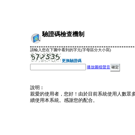
驗證碼檢查機制
請輸入您在下圖中看到的字元(字母區分大小寫)
更換驗證碼
播放圖檔聲音
說明︰
親愛的使用者，您好！由於目前系統使用人數眾
續使用本系統。感謝您的配合。