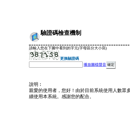
驗證碼檢查機制
請輸入您在下圖中看到的字元(字母區分大小寫)
更換驗證碼
播放圖檔聲音
說明︰
親愛的使用者，您好！由於目前系統使用人數眾
續使用本系統。感謝您的配合。