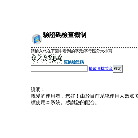
驗證碼檢查機制
請輸入您在下圖中看到的字元(字母區分大小寫)
更換驗證碼
播放圖檔聲音
說明︰
親愛的使用者，您好！由於目前系統使用人數眾
續使用本系統。感謝您的配合。