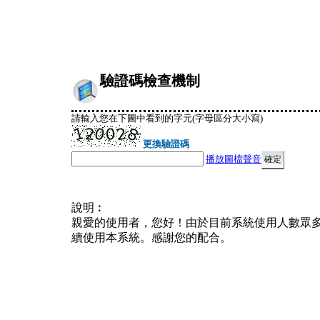
驗證碼檢查機制
請輸入您在下圖中看到的字元(字母區分大小寫)
更換驗證碼
播放圖檔聲音
說明︰
親愛的使用者，您好！由於目前系統使用人數眾
續使用本系統。感謝您的配合。