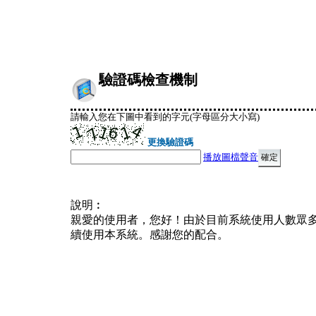
驗證碼檢查機制
請輸入您在下圖中看到的字元(字母區分大小寫)
更換驗證碼
播放圖檔聲音
說明︰
親愛的使用者，您好！由於目前系統使用人數眾
續使用本系統。感謝您的配合。