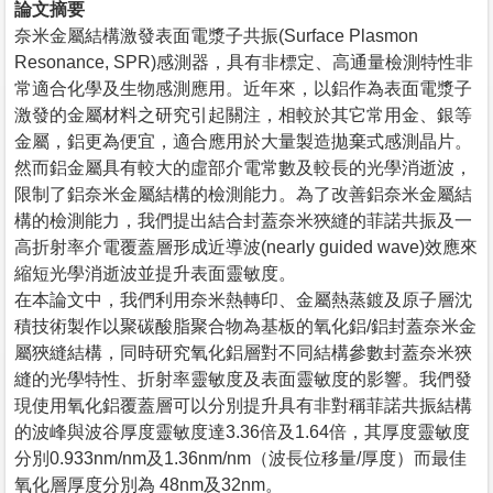
論文摘要
奈米金屬結構激發表面電漿子共振(Surface Plasmon
Resonance, SPR)感測器，具有非標定、高通量檢測特性非
常適合化學及生物感測應用。近年來，以鋁作為表面電漿子
激發的金屬材料之研究引起關注，相較於其它常用金、銀等
金屬，鋁更為便宜，適合應用於大量製造拋棄式感測晶片。
然而鋁金屬具有較大的虛部介電常數及較長的光學消逝波，
限制了鋁奈米金屬結構的檢測能力。為了改善鋁奈米金屬結
構的檢測能力，我們提出結合封蓋奈米狹縫的菲諾共振及一
高折射率介電覆蓋層形成近導波(nearly guided wave)效應來
縮短光學消逝波並提升表面靈敏度。
在本論文中，我們利用奈米熱轉印、金屬熱蒸鍍及原子層沈
積技術製作以聚碳酸脂聚合物為基板的氧化鋁/鋁封蓋奈米金
屬狹縫結構，同時研究氧化鋁層對不同結構參數封蓋奈米狹
縫的光學特性、折射率靈敏度及表面靈敏度的影響。我們發
現使用氧化鋁覆蓋層可以分別提升具有非對稱菲諾共振結構
的波峰與波谷厚度靈敏度達3.36倍及1.64倍，其厚度靈敏度
分別0.933nm/nm及1.36nm/nm（波長位移量/厚度）而最佳
氧化層厚度分別為 48nm及32nm。