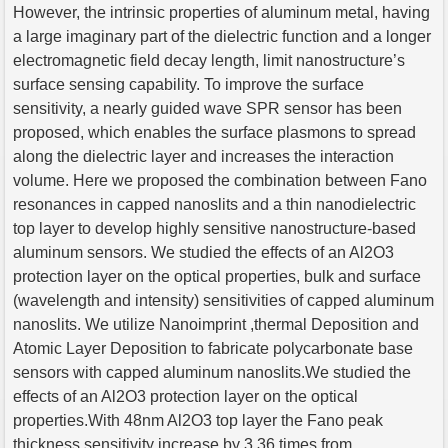
However, the intrinsic properties of aluminum metal, having
a large imaginary part of the dielectric function and a longer
electromagnetic field decay length, limit nanostructure’s
surface sensing capability. To improve the surface
sensitivity, a nearly guided wave SPR sensor has been
proposed, which enables the surface plasmons to spread
along the dielectric layer and increases the interaction
volume. Here we proposed the combination between Fano
resonances in capped nanoslits and a thin nanodielectric
top layer to develop highly sensitive nanostructure-based
aluminum sensors. We studied the effects of an Al2O3
protection layer on the optical properties, bulk and surface
(wavelength and intensity) sensitivities of capped aluminum
nanoslits. We utilize Nanoimprint ,thermal Deposition and
Atomic Layer Deposition to fabricate polycarbonate base
sensors with capped aluminum nanoslits.We studied the
effects of an Al2O3 protection layer on the optical
properties.With 48nm Al2O3 top layer the Fano peak
thickness sensitivity increase by 3.36 times from