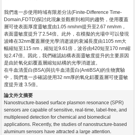
我們進一步使用時域有限差分法(Finite-Difference Time-
Domain,FDTD)探討此現象並觀察到相同的趨勢，使用覆蓋
層可使表面厚度靈敏度由1.05 nm/nm提升至2.67 nm/nm，
表面靈敏度提升了2.54倍。此外，在模擬的光場中可以發現
波峰在32nm覆蓋層使光學消逝波的衰減長度由1105 nm大
幅縮短至115 nm，縮短近9.61倍，波谷由420短至170 nm縮
短2.47倍。因此，我們確認結構表面靈敏度提升的主要原因
是由於氧化鋁覆蓋層縮短結構的光學消逝波。
在牛血清蛋白(BSA)與抗牛血清蛋白(AntiBSA)的生物實驗
中，我們進一步確認使用32 nm厚的氧化鋁覆蓋層可使靈敏
度提升達 3.5倍。
論文外文摘要
Nanostructure-based surface plasmon resonance (SPR)
sensors are capable of sensitive, real-time, label-free, and
multiplexed detection for chemical and biomedical
applications. Recently, the studies of nanostructure-based
aluminum sensors have attracted a large attention.