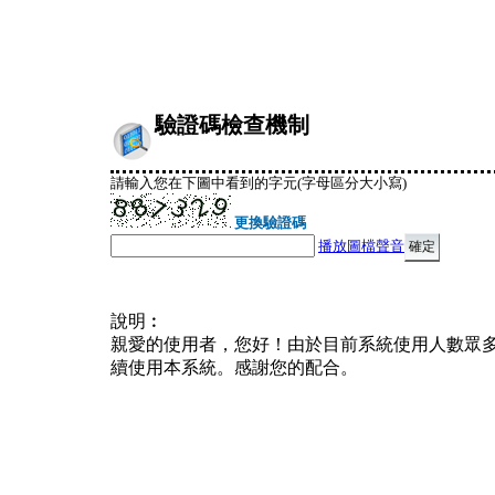
驗證碼檢查機制
請輸入您在下圖中看到的字元(字母區分大小寫)
更換驗證碼
播放圖檔聲音
說明︰
親愛的使用者，您好！由於目前系統使用人數眾
續使用本系統。感謝您的配合。