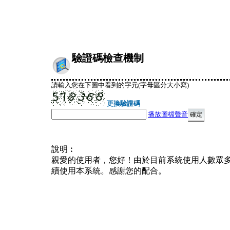
驗證碼檢查機制
請輸入您在下圖中看到的字元(字母區分大小寫)
更換驗證碼
播放圖檔聲音
說明︰
親愛的使用者，您好！由於目前系統使用人數眾
續使用本系統。感謝您的配合。