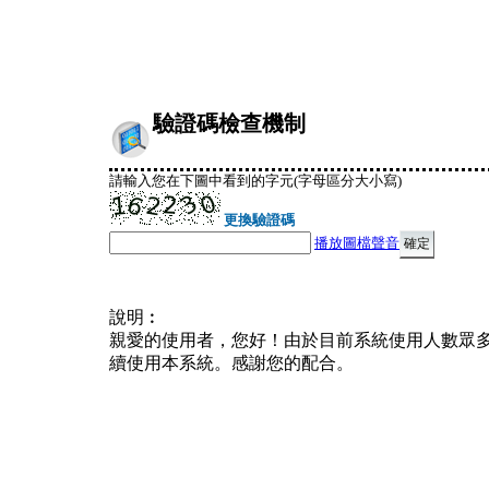
驗證碼檢查機制
請輸入您在下圖中看到的字元(字母區分大小寫)
更換驗證碼
播放圖檔聲音
說明︰
親愛的使用者，您好！由於目前系統使用人數眾
續使用本系統。感謝您的配合。