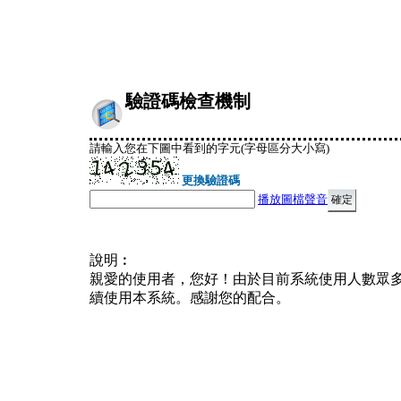
驗證碼檢查機制
請輸入您在下圖中看到的字元(字母區分大小寫)
更換驗證碼
播放圖檔聲音
說明︰
親愛的使用者，您好！由於目前系統使用人數眾
續使用本系統。感謝您的配合。