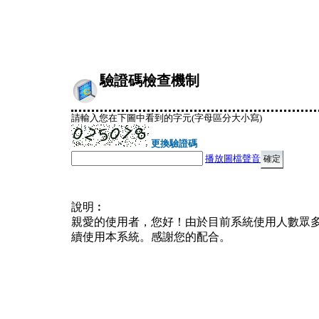
驗證碼檢查機制
請輸入您在下圖中看到的字元(字母區分大小寫)
更換驗證碼
播放圖檔聲音
說明︰
親愛的使用者，您好！由於目前系統使用人數眾
續使用本系統。感謝您的配合。