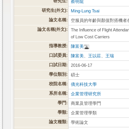
研究生:
蔡明龍
研究生(外文):
Ming-Lung Tsai
論文名稱:
空服員的年齡與顏值對搭機者
論文名稱(外文):
The Influence of Flight Atten
of Low Cost Carriers
指導教授:
陳富美
口試委員:
陳富美
、
王以莊
、
王瑞
口試日期:
2016-06-17
學位類別:
碩士
校院名稱:
僑光科技大學
系所名稱:
企業管理研究所
學門:
商業及管理學門
學類:
企業管理學類
論文種類:
學術論文