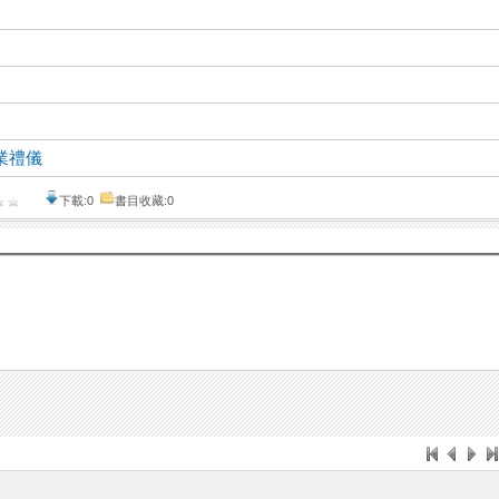
業禮儀
下載:0
書目收藏:0