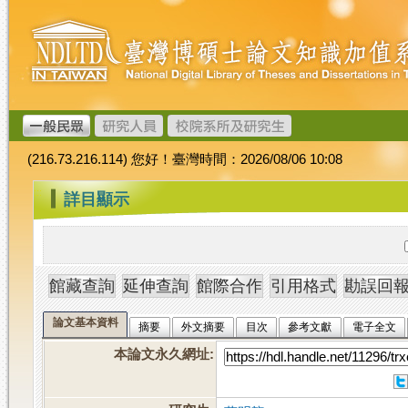
跳
臺
到
灣
主
博
要
碩
內
士
容
論
文
(216.73.216.114) 您好！臺灣時間：2026/08/06 10:08
加
值
:::
詳目顯示
系
統
論文基本資料
摘要
外文摘要
目次
參考文獻
電子全文
本論文永久網址
: