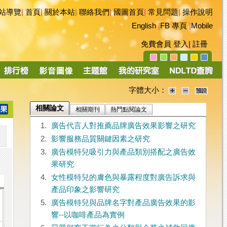
站導覽
|
首頁
|
關於本站
|
聯絡我們
|
國圖首頁
|
常見問題
|
操作說明
English
|
FB 專頁
|
Mobile
免費會員
登入
|
註冊
字體大小：
相關論文
相關期刊
熱門點閱論文
1.
廣告代言人對推薦品牌廣告效果影響之研究
2.
影響服務品質關鍵因素之研究
3.
廣告模特兒吸引力與產品類別搭配之廣告效
果研究
4.
女性模特兒的膚色與暴露程度對廣告訴求與
產品印象之影響研究
5.
廣告模特兒與品牌名字對產品廣告效果的影
響--以咖啡產品為實例