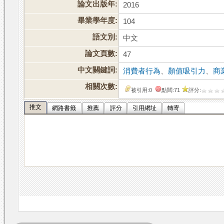
論文出版年:
2016
畢業學年度:
104
語文別:
中文
論文頁數:
47
中文關鍵詞:
消費者行為
、
顏值吸引力
、
商
相關次數:
被引用:0
點閱:71
評分:
推文
網路書籤
推薦
評分
引用網址
轉寄