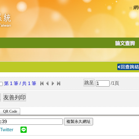
網
:::
功
能
切
換
導
覽
/1
頁
第 1 筆 / 共 1 筆
列
QR Code
複製永久網址
Twitter