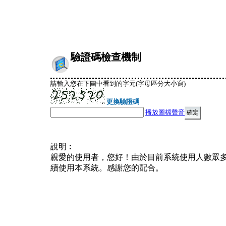
驗證碼檢查機制
請輸入您在下圖中看到的字元(字母區分大小寫)
更換驗證碼
播放圖檔聲音
說明︰
親愛的使用者，您好！由於目前系統使用人數眾
續使用本系統。感謝您的配合。