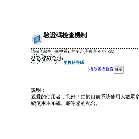
驗證碼檢查機制
請輸入您在下圖中看到的字元(字母區分大小寫)
更換驗證碼
播放圖檔聲音
說明︰
親愛的使用者，您好！由於目前系統使用人數眾
續使用本系統。感謝您的配合。