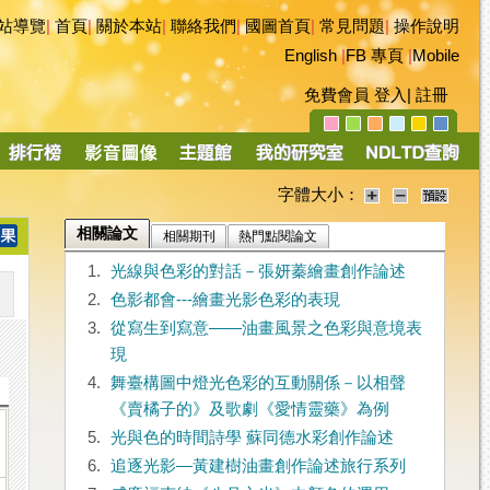
站導覽
|
首頁
|
關於本站
|
聯絡我們
|
國圖首頁
|
常見問題
|
操作說明
English
|
FB 專頁
|
Mobile
免費會員
登入
|
註冊
字體大小：
相關論文
相關期刊
熱門點閱論文
1.
光線與色彩的對話－張妍蓁繪畫創作論述
2.
色影都會---繪畫光影色彩的表現
3.
從寫生到寫意――油畫風景之色彩與意境表
現
4.
舞臺構圖中燈光色彩的互動關係－以相聲
《賣橘子的》及歌劇《愛情靈藥》為例
5.
光與色的時間詩學 蘇同德水彩創作論述
6.
追逐光影—黃建樹油畫創作論述旅行系列