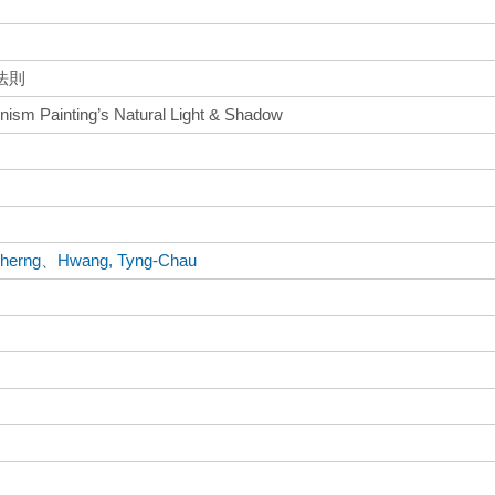
法則
nism Painting’s Natural Light & Shadow
herng
、
Hwang, Tyng-Chau