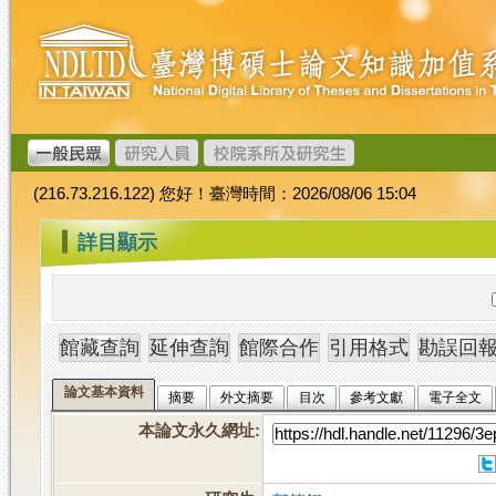
跳
臺
到
灣
主
博
要
碩
內
士
容
論
文
(216.73.216.122) 您好！臺灣時間：2026/08/06 15:04
加
值
:::
詳目顯示
系
統
論文基本資料
摘要
外文摘要
目次
參考文獻
電子全文
本論文永久網址
: