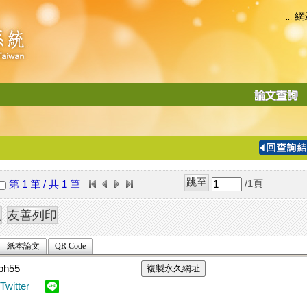
網
:::
功
能
切
換
導
覽
/1
頁
第 1 筆 / 共 1 筆
列
紙本論文
QR Code
複製永久網址
Twitter