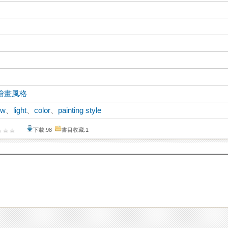
繪畫風格
ow
、
light
、
color
、
painting style
下載:98
書目收藏:1