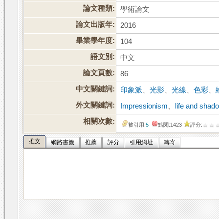
論文種類:
學術論文
論文出版年:
2016
畢業學年度:
104
語文別:
中文
論文頁數:
86
中文關鍵詞:
印象派
、
光影
、
光線
、
色彩
、
外文關鍵詞:
Impressionism
、
life and shad
相關次數:
被引用:
5
點閱:1423
評分:
推文
網路書籤
推薦
評分
引用網址
轉寄