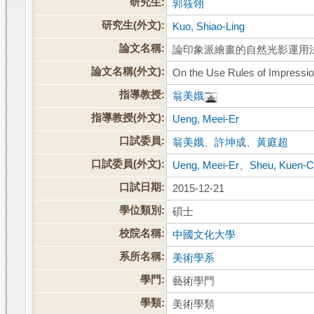
研究生:
郭筱翎
研究生(外文):
Kuo, Shiao-Ling
論文名稱:
論印象派繪畫的自然光影運用
論文名稱(外文):
On the Use Rules of Impressio
指導教授:
翁美娥
指導教授(外文):
Ueng, Meei-Er
口試委員:
翁美娥
、
許坤成
、
黃庭超
口試委員(外文):
Ueng, Meei-Er
、
Sheu, Kuen-C
口試日期:
2015-12-21
學位類別:
碩士
校院名稱:
中國文化大學
系所名稱:
美術學系
學門:
藝術學門
學類:
美術學類