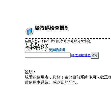
驗證碼檢查機制
請輸入您在下圖中看到的字元(字母區分大小寫)
更換驗證碼
播放圖檔聲音
說明︰
親愛的使用者，您好！由於目前系統使用人數眾
續使用本系統。感謝您的配合。