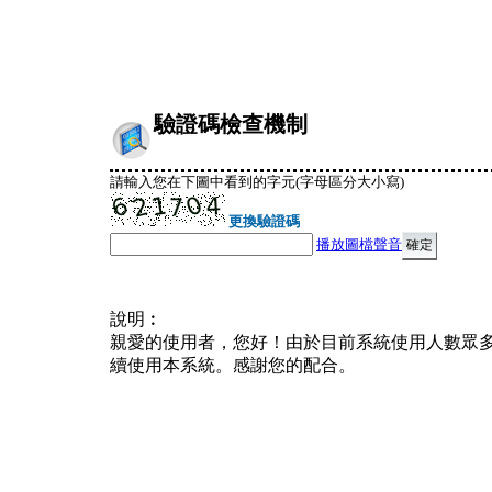
驗證碼檢查機制
請輸入您在下圖中看到的字元(字母區分大小寫)
更換驗證碼
播放圖檔聲音
說明︰
親愛的使用者，您好！由於目前系統使用人數眾
續使用本系統。感謝您的配合。