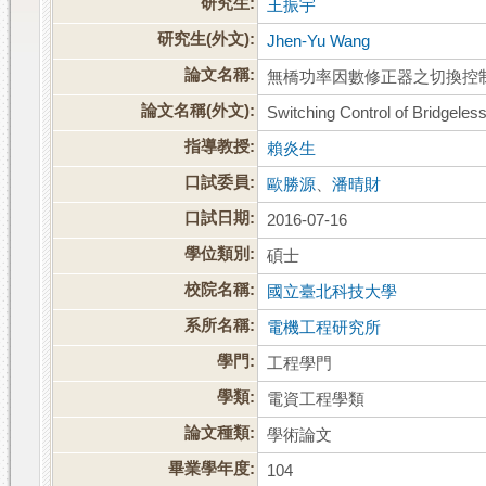
研究生:
王振宇
研究生(外文):
Jhen-Yu Wang
論文名稱:
無橋功率因數修正器之切換控
論文名稱(外文):
Switching Control of Bridgeles
指導教授:
賴炎生
口試委員:
歐勝源
、
潘晴財
口試日期:
2016-07-16
學位類別:
碩士
校院名稱:
國立臺北科技大學
系所名稱:
電機工程研究所
學門:
工程學門
學類:
電資工程學類
論文種類:
學術論文
畢業學年度:
104