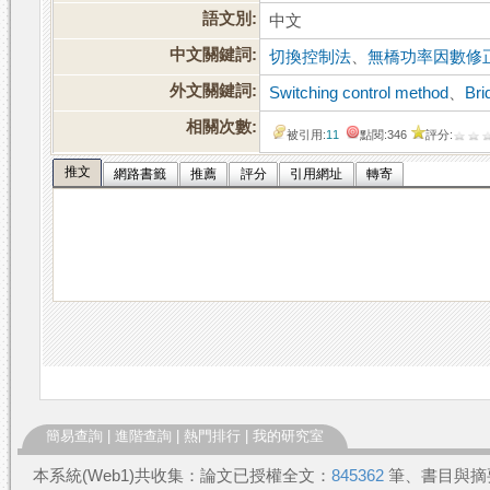
語文別:
中文
中文關鍵詞:
切換控制法
、
無橋功率因數修
外文關鍵詞:
Switching control method
、
Bri
相關次數:
被引用:
11
點閱:346
評分:
推文
網路書籤
推薦
評分
引用網址
轉寄
簡易查詢
|
進階查詢
|
熱門排行
|
我的研究室
本系統(Web1)共收集：論文已授權全文：
845362
筆、書目與摘