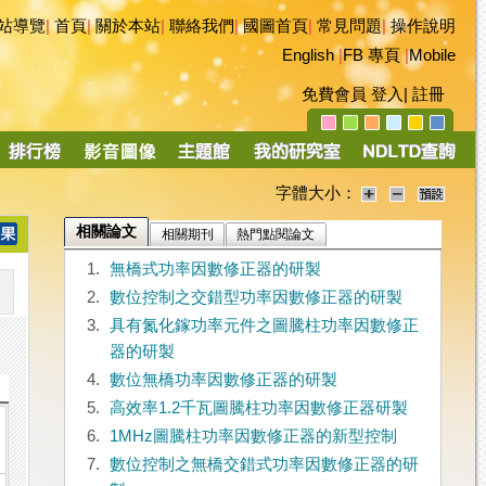
站導覽
|
首頁
|
關於本站
|
聯絡我們
|
國圖首頁
|
常見問題
|
操作說明
English
|
FB 專頁
|
Mobile
免費會員
登入
|
註冊
字體大小：
相關論文
相關期刊
熱門點閱論文
1.
無橋式功率因數修正器的研製
2.
數位控制之交錯型功率因數修正器的研製
3.
具有氮化鎵功率元件之圖騰柱功率因數修正
器的研製
4.
數位無橋功率因數修正器的研製
5.
高效率1.2千瓦圖騰柱功率因數修正器研製
6.
1MHz圖騰柱功率因數修正器的新型控制
7.
數位控制之無橋交錯式功率因數修正器的研