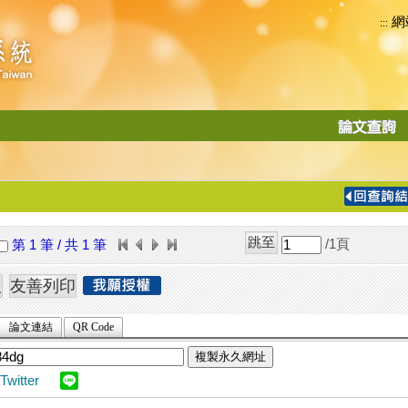
網
:::
功
能
切
換
導
覽
/1
頁
第 1 筆 / 共 1 筆
列
論文連結
QR Code
複製永久網址
Twitter