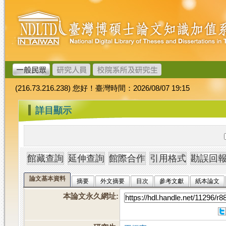
跳
臺
到
灣
主
博
要
碩
內
士
容
論
文
(216.73.216.238) 您好！臺灣時間：2026/08/07 19:15
加
值
:::
詳目顯示
系
統
論文基本資料
摘要
外文摘要
目次
參考文獻
紙本論文
本論文永久網址
: