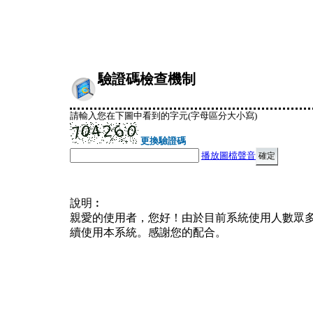
驗證碼檢查機制
請輸入您在下圖中看到的字元(字母區分大小寫)
更換驗證碼
播放圖檔聲音
說明︰
親愛的使用者，您好！由於目前系統使用人數眾
續使用本系統。感謝您的配合。