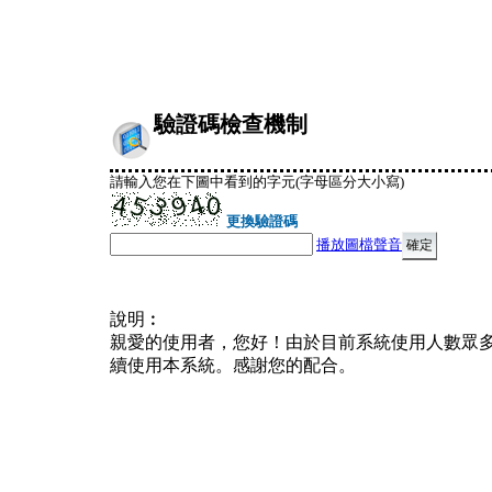
驗證碼檢查機制
請輸入您在下圖中看到的字元(字母區分大小寫)
更換驗證碼
播放圖檔聲音
說明︰
親愛的使用者，您好！由於目前系統使用人數眾
續使用本系統。感謝您的配合。