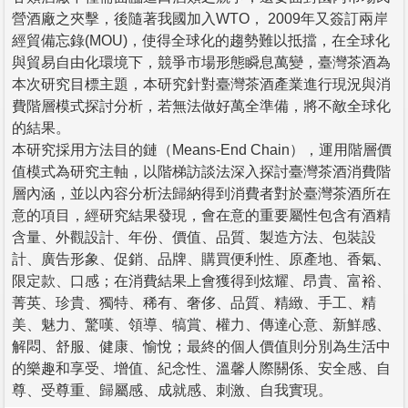
營酒廠之夾擊，後隨著我國加入WTO， 2009年又簽訂兩岸
經貿備忘錄(MOU)，使得全球化的趨勢難以抵擋，在全球化
與貿易自由化環境下，競爭市場形態瞬息萬變，臺灣茶酒為
本次研究目標主題，本研究針對臺灣茶酒產業進行現況與消
費階層模式探討分析，若無法做好萬全準備，將不敵全球化
的結果。
本研究採用方法目的鏈（Means-End Chain），運用階層價
值模式為研究主軸，以階梯訪談法深入探討臺灣茶酒消費階
層內涵，並以內容分析法歸納得到消費者對於臺灣茶酒所在
意的項目，經研究結果發現，會在意的重要屬性包含有酒精
含量、外觀設計、年份、價值、品質、製造方法、包裝設
計、廣告形象、促銷、品牌、購買便利性、原產地、香氣、
限定款、口感；在消費結果上會獲得到炫耀、昂貴、富裕、
菁英、珍貴、獨特、稀有、奢侈、品質、精緻、手工、精
美、魅力、驚嘆、領導、犒賞、權力、傳達心意、新鮮感、
解悶、舒服、健康、愉悅；最終的個人價值則分別為生活中
的樂趣和享受、增值、紀念性、溫馨人際關係、安全感、自
尊、受尊重、歸屬感、成就感、刺激、自我實現。