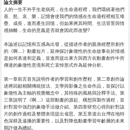
論文摘要
人的一生不外乎生老病死，在生命過程裡，我們環繞著他們
喜、怒、哀、樂，記憶會使我們的情感在生命過程裡相互堆
疊、成長，進而產生回憶，但如果將其時間、生活背景與情
感抽離，生命的意義是否就會因此而改變?
本論述以記憶和五感為出發，從描述作者的親身經歷所創作
的《啊…》動畫短片，延伸探討象徵性的生命故事在於情感
是如何表達和定義，並進而提出東方與西方在動畫創作中所
傳達的象徵性意境和死亡哀悼形式作為延伸分析。
第一章前言首先說明作者的學習和創作歷程，第二章創作論
述將回顧相關傳統技法、文學與影像之生命作品，並探討以
象徵性為主軸的視覺概念中，其特殊的風格與詮釋手法。第
三章說明了《啊…》這部動畫的源起、構想與製作過程，並
針對當中強烈的象徵手法做介紹。第四章研究心得則針對該
片的創作過程及整體表現提出省思。第五章道出台灣在地特
色深耕及遠播的重要性，以及對降低動畫學習年齡層的未來
期許做為總結。