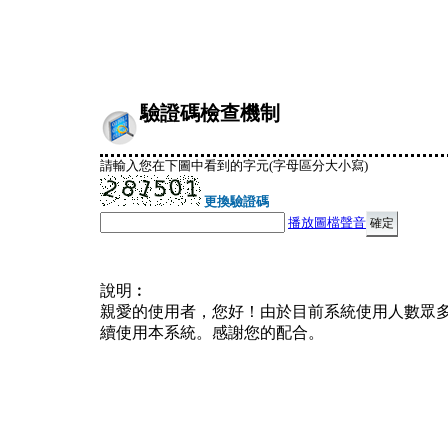
驗證碼檢查機制
請輸入您在下圖中看到的字元(字母區分大小寫)
更換驗證碼
播放圖檔聲音
說明︰
親愛的使用者，您好！由於目前系統使用人數眾
續使用本系統。感謝您的配合。