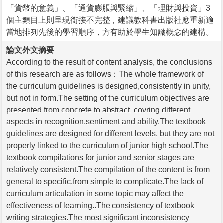
「貨幣的意義」、「通貨膨脹與緊縮」、「理財與投資」3
個主類目上則呈現銜接不完整，建議教科書出版社應重新適
當地排列先後的學習順序，方有助於學生知識概念的建構。
論文外文摘要
According to the result of content analysis, the conclusions
of this research are as follows：The whole framework of
the curriculum guidelines is designed,consistently in unity,
but not in form.The setting of the curriculum objectives are
presented from concrete to abstract, covring different
aspects in recognition,sentiment and ability.The textbook
guidelines are designed for different levels, but they are not
properly linked to the curriculum of junior high school.The
textbook compilations for junior and senior stages are
relatively consistent.The compilation of the content is from
general to specific,from simple to complicate.The lack of
curriculum articulation in some topic may affect the
effectiveness of learning..The consistency of textbook
writing strategies.The most significant inconsistency