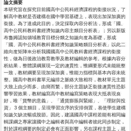
論文摘要
本研究旨在探究目前國高中公民科經濟課程的銜接狀況，了
解高中教材是否建構在國中學習基礎上，表現出加深加廣的
銜接。為了達成此目的，決定採取內容分析法，形成「國、
高中公民科教科書經濟知識內容主類目分析表」；另以新版
布魯姆認知領域教育目標分類之知識向度為基礎，形成
「國、高中公民科教科書經濟知識策略類目分析表」以此二
維向度矩陣來分析我國國高中公民教科書經濟課程的銜接
性，做為日後政治教育教學及教材編輯的參考。根據內容分
析結果，整體課綱展現一定的連貫性，惟綱要形式未能統整
一致，教材綱要呈現加深加廣，惟能力指標與基本內容未統
整。國高中教科書單元編排之脈絡大致相符，教材單元主題
大致上由少而多、由簡而繁，部分主題缺乏銜接連貫性恐影
響學習效果，教材編寫高中教材編寫策略表現大抵表現良
好，唯「貨幣的意義」、「通貨膨脹與緊縮」、「理財與投
資」 3 個主類目，呈現學習次序的安排倒置，易使學生建構
知識欠缺流暢或脫節。因此，建議國高中課程若能有相同編
輯課綱之專家讓國中之編輯者與高中編輯者彼此同步制定，
對於課程綱要的制定必會有正面影響，另在課程主題上，就