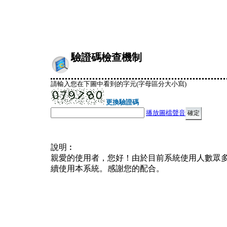
驗證碼檢查機制
請輸入您在下圖中看到的字元(字母區分大小寫)
更換驗證碼
播放圖檔聲音
說明︰
親愛的使用者，您好！由於目前系統使用人數眾
續使用本系統。感謝您的配合。