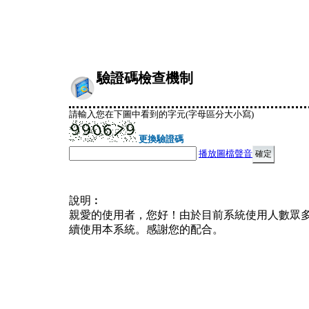
驗證碼檢查機制
請輸入您在下圖中看到的字元(字母區分大小寫)
更換驗證碼
播放圖檔聲音
說明︰
親愛的使用者，您好！由於目前系統使用人數眾
續使用本系統。感謝您的配合。