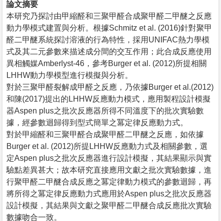
論文摘要
本研究乃探討由甲縮醛和三聚甲醛合成聚甲醛二甲醚之反應
動力學模式建置與分析。根據Schmitz et al. (2016)針對聚甲
醛二甲醚系統探討溶液的行為特性，採用UNIFAC熱力學模
式及其二元參數來描述成分間的交互作用；此合成反應使用
異相觸媒Amberlyst-46，參考Burger et al. (2012)所提相關
LHHW動力學模型進行模擬與分析。
對於三聚甲醛裂解成甲醛之反應，乃依據Burger et al.(2012)
和陳(2017)提出的LHHW反應動力模式，應用製程設計模擬
器Aspen plus之批次反應器所得不同溫度下的批次實驗數
據，經參數迴歸得到型式簡單之冪定律反應動力式。
對於甲縮醛和三聚甲醛合成聚甲醛二甲醚之反應，如依據
Burger et al. (2012)所提LHHW反應動力式及相關參數，選
定Aspen plus之批次反應器進行設計模擬，其結果顯示與實
驗點差異甚大；故本研究直接應用文獻之批次實驗數據，進
行聚甲醛二甲醚合成反應之冪定律動力模式的參數迴歸，再
將所得之冪定律反應動力式應用於Aspen plus之批次反應器
設計模擬，其結果與文獻之聚甲醛二甲醚合成反應批次實驗
數據吻合一致。