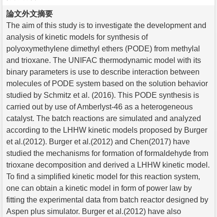
論文外文摘要
The aim of this study is to investigate the development and
analysis of kinetic models for synthesis of
polyoxymethylene dimethyl ethers (PODE) from methylal
and trioxane. The UNIFAC thermodynamic model with its
binary parameters is use to describe interaction between
molecules of PODE system based on the solution behavior
studied by Schmitz et al. (2016). This PODE synthesis is
carried out by use of Amberlyst-46 as a heterogeneous
catalyst. The batch reactions are simulated and analyzed
according to the LHHW kinetic models proposed by Burger
et al.(2012). Burger et al.(2012) and Chen(2017) have
studied the mechanisms for formation of formaldehyde from
trioxane decomposition and derived a LHHW kinetic model.
To find a simplified kinetic model for this reaction system,
one can obtain a kinetic model in form of power law by
fitting the experimental data from batch reactor designed by
Aspen plus simulator. Burger et al.(2012) have also