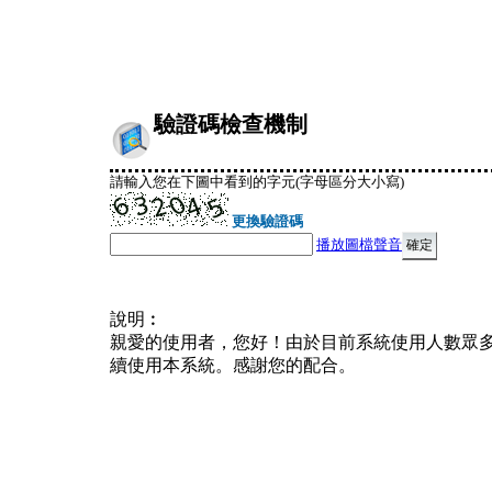
驗證碼檢查機制
請輸入您在下圖中看到的字元(字母區分大小寫)
更換驗證碼
播放圖檔聲音
說明︰
親愛的使用者，您好！由於目前系統使用人數眾
續使用本系統。感謝您的配合。