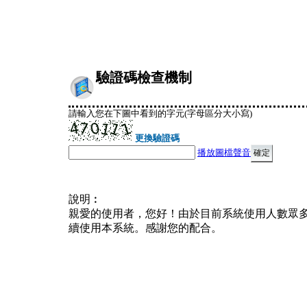
驗證碼檢查機制
請輸入您在下圖中看到的字元(字母區分大小寫)
更換驗證碼
播放圖檔聲音
說明︰
親愛的使用者，您好！由於目前系統使用人數眾
續使用本系統。感謝您的配合。