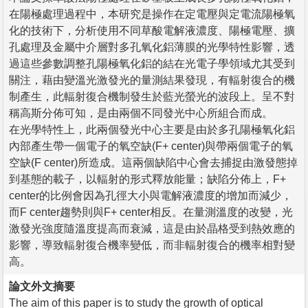
在陽極處理過程中，本研究是操作在定電壓與定電流陽極氧
化的技術下，分析使用不同草酸電解液濃度、陽極電壓、擴
孔處理及金屬中介層對多孔氧化鋁薄膜的光學特性影響，透
過這些參數調整孔陽極氧化鋁的結在光電子學領域尤其受到
關注，藉由變溫光激發光的量測結果發現，有輻射復合的機
制產生，此輻射復合機制發生於藍光螢光的波段上。呈不對
稱高斯分佈可知，是由兩個不同發光中心所組合而成。
在光學特性上，此兩個發光中心主要是由於多孔陽極氧化鋁
內部產生帶一個電子的氧空缺(F+ center)與帶兩個電子的氧
空缺(F center)所造成。這兩個缺陷中心會去捕捉由激發態掉
到基態的載子，以輻射的形式釋放能量；缺陷分佈上，F+
center的比例會因為孔徑大小與電解液濃度的增加而減少，
而F center趨勢則與F+ center相反。在量測溫度的改變，光
激發光強度隨溫度提高而衰減，這是由於晶格受到熱效應的
影響，導致輻射復合機率變低，而非輻射復合的機率相對變
高。
論文外文摘要
The aim of this paper is to study the growth of optical