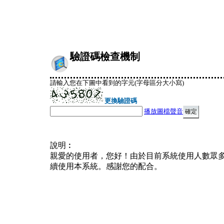
驗證碼檢查機制
請輸入您在下圖中看到的字元(字母區分大小寫)
更換驗證碼
播放圖檔聲音
說明︰
親愛的使用者，您好！由於目前系統使用人數眾
續使用本系統。感謝您的配合。