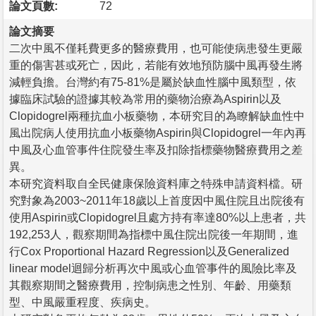
論文頁數:
72
論文摘要
二次中風不僅耗費更多的醫療費用，也可能使病患發生更嚴
重的傷害甚或死亡，因此，若能有效地預防腦中風再發生將
減輕負擔。台灣約有75-81%是屬於缺血性腦中風類型，依
據臨床試驗的證據其較為常用的藥物治療為Aspirin以及
Clopidogrel兩種抗血小板藥物，本研究目的為瞭解缺血性中
風出院病人使用抗血小板藥物Aspirin與Clopidogrel一年內再
中風及心血管事件住院發生率及扣除指標藥物醫療費用之差
異。
本研究資料取自全民健康保險資料庫之特殊申請資料檔。研
究對象為2003~2011年18歲以上首度因中風住院且出院後有
使用Aspirin或Clopidogrel且處方持有率達80%以上患者，共
192,253人，觀察期間為指標中風住院出院後一年期間，進
行Cox Proportional Hazard Regression以及Generalized
linear model迴歸分析再次中風或心血管事件的風險比率及
其觀察期間之醫療費用，控制病患之性別、年齡、用藥類
型、中風嚴重程度、疾病史。