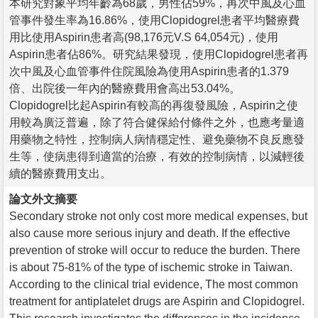
本研究對象平均年齡為68歲，男性佔59%，再次中風及心血
管事件發生率為16.86%，使用Clopidogrel患者平均醫療費
用比使用Aspirin患者高(98,176元V.S 64,054元)，使用
Aspirin患者佔86%。研究結果發現，使用Clopidogrel患者再
次中風及心血管事件住院風險為使用Aspirin患者的1.379
倍、出院後一年內的醫療費用會高出53.04%。
Clopidogrel比起Aspirin有較高的再復發風險，Aspirin之使
用較為廣泛普遍，除了符合健保給付條件之外，也應考量適
用藥物之特性，控制病人病情穩定性、避免藥物不良反應發
生等，使病患得到適當的治療，有效的控制病情，以減輕後
續的醫療費用支出。
論文外文摘要
Secondary stroke not only cost more medical expenses, but
also cause more serious injury and death. If the effective
prevention of stroke will occur to reduce the burden. There
is about 75-81% of the type of ischemic stroke in Taiwan.
According to the clinical trial evidence, The most common
treatment for antiplatelet drugs are Aspirin and Clopidogrel.