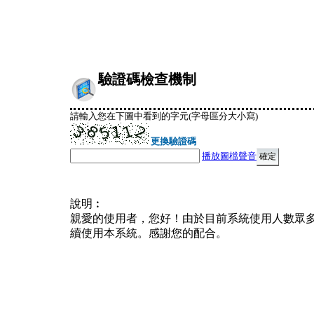
驗證碼檢查機制
請輸入您在下圖中看到的字元(字母區分大小寫)
更換驗證碼
播放圖檔聲音
說明︰
親愛的使用者，您好！由於目前系統使用人數眾
續使用本系統。感謝您的配合。