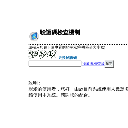
驗證碼檢查機制
請輸入您在下圖中看到的字元(字母區分大小寫)
更換驗證碼
播放圖檔聲音
說明︰
親愛的使用者，您好！由於目前系統使用人數眾
續使用本系統。感謝您的配合。