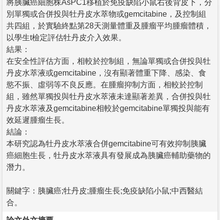
將胰臟癌細胞株AsPC1移植於免疫缺陷小鼠右後背皮下，分
別單獨或合併投與牡丹皮水萃物或gemcitabine，及控制組
共四組，於實驗終點第28天測量體重及腫瘤平均腫瘤體積，
以學生t檢定評估牡丹皮介入效果。
結果：
在安全性評估方面，相較於控制組，無論單獨或合併投與牡
丹皮水萃液或gemcitabine，沒有顯著體重下降、感染、食
慾不振、虛弱等不良反應。在腫瘤抑制方面，相較於控制
組，雖然單獨投與牡丹皮水萃液未達顯著差異，合併投與牡
丹皮水萃液及gemcitabine相較於gemcitabine單獨投與能有
效延遲腫瘤生長。
結論：
本研究認為牡丹皮水萃液合併gemcitabine可有效抑制胰臟
癌細胞生長，牡丹皮水萃液具有發展成為胰臟癌輔助藥物的
潛力。
關鍵字：胰臟癌;牡丹皮;腫瘤生長;免疫缺陷小鼠;中西醫結
合。