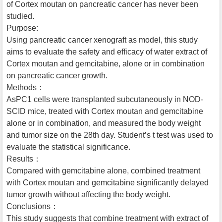
of Cortex moutan on pancreatic cancer has never been
studied.
Purpose:
Using pancreatic cancer xenograft as model, this study
aims to evaluate the safety and efficacy of water extract of
Cortex moutan and gemcitabine, alone or in combination
on pancreatic cancer growth.
Methods：
AsPC1 cells were transplanted subcutaneously in NOD-
SCID mice, treated with Cortex moutan and gemcitabine
alone or in combination, and measured the body weight
and tumor size on the 28th day. Student’s t test was used to
evaluate the statistical significance.
Results：
Compared with gemcitabine alone, combined treatment
with Cortex moutan and gemcitabine significantly delayed
tumor growth without affecting the body weight.
Conclusions：
This study suggests that combine treatment with extract of