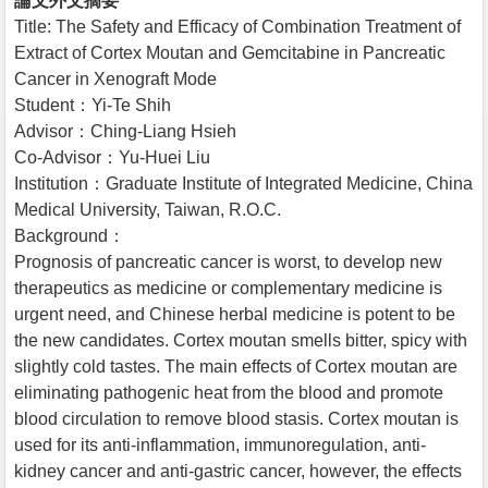
論文外文摘要
Title: The Safety and Efficacy of Combination Treatment of
Extract of Cortex Moutan and Gemcitabine in Pancreatic
Cancer in Xenograft Mode
Student：Yi-Te Shih
Advisor：Ching-Liang Hsieh
Co-Advisor：Yu-Huei Liu
Institution：Graduate Institute of Integrated Medicine, China
Medical University, Taiwan, R.O.C.
Background：
Prognosis of pancreatic cancer is worst, to develop new
therapeutics as medicine or complementary medicine is
urgent need, and Chinese herbal medicine is potent to be
the new candidates. Cortex moutan smells bitter, spicy with
slightly cold tastes. The main effects of Cortex moutan are
eliminating pathogenic heat from the blood and promote
blood circulation to remove blood stasis. Cortex moutan is
used for its anti-inflammation, immunoregulation, anti-
kidney cancer and anti-gastric cancer, however, the effects