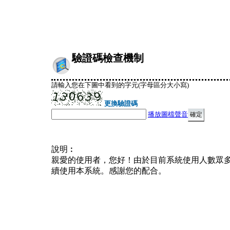
驗證碼檢查機制
請輸入您在下圖中看到的字元(字母區分大小寫)
更換驗證碼
播放圖檔聲音
說明︰
親愛的使用者，您好！由於目前系統使用人數眾
續使用本系統。感謝您的配合。