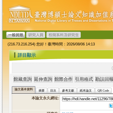
跳
臺
到
灣
主
博
要
碩
內
士
容
論
文
(216.73.216.254) 您好！臺灣時間：2026/08/06 14:13
加
值
:::
詳目顯示
系
統
論文基本資料
摘要
目次
參考文獻
紙本論文
QR Code
本論文永久網址
: