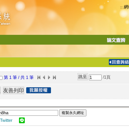
網
:::
功
能
切
換
導
覽
/1
頁
第 1 筆 / 共 1 筆
列
複製永久網址
Twitter