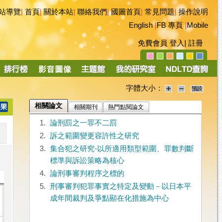
站導覽
|
首頁
|
關於本站
|
聯絡我們
|
國圖首頁
|
常見問題
|
操作說明
English
|
FB 專頁
|
Mobile
免費會員
登入
|
註冊
字體大小：
相關論文
相關期刊
熱門點閱論文
1.
論刑罰之一罪不二罰
2.
訴之範圍變更容許性之研究
3.
集合犯之研究-以所適用類型範圍、罪數判斷
標準與訴訟策略為核心
4.
論刑事審判程序之標的
5.
刑事審判犯罪事實之特定及變動－以日本平
成年間裁判及爭點顯在化措施為中心