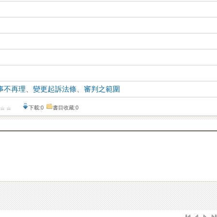
事不再理
、
變更起訴法條
、
審判之範圍
下載:0
書目收藏:0