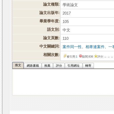
論文種類:
學術論文
論文出版年:
2017
畢業學年度:
105
語文別:
中文
論文頁數:
110
中文關鍵詞:
案件同一性
、
相牽連案件
、
一
相關次數:
被引用:
1
點閱:836
評分:
推文
網路書籤
推薦
評分
引用網址
轉寄