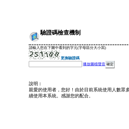
驗證碼檢查機制
請輸入您在下圖中看到的字元(字母區分大小寫)
更換驗證碼
播放圖檔聲音
說明︰
親愛的使用者，您好！由於目前系統使用人數眾
續使用本系統。感謝您的配合。