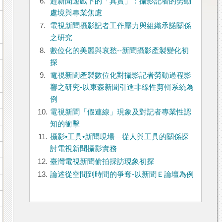
6.
趕新聞遊戲下的「真實」：攝影記者的勞動
處境與專業焦慮
7.
電視新聞攝影記者工作壓力與組織承諾關係
之研究
8.
數位化的美麗與哀愁--新聞攝影產製變化初
探
9.
電視新聞產製數位化對攝影記者勞動過程影
響之研究-以東森新聞引進非線性剪輯系統為
例
10.
電視新聞「假連線」現象及對記者專業性認
知的衝擊
11.
攝影•工具•新聞現場—從人與工具的關係探
討電視新聞攝影實務
12.
臺灣電視新聞偷拍採訪現象初探
13.
論述從空間到時間的爭奪-以新聞Ｅ論壇為例