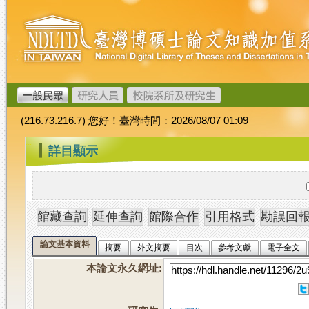
跳
臺
到
灣
主
博
要
碩
內
士
容
論
文
(216.73.216.7) 您好！臺灣時間：2026/08/07 01:09
加
值
:::
詳目顯示
系
統
論文基本資料
摘要
外文摘要
目次
參考文獻
電子全文
本論文永久網址
: