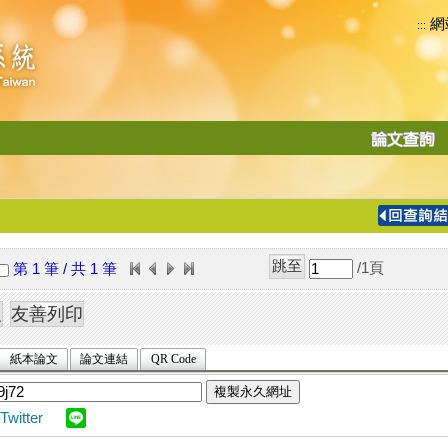
網
:::
功
能
切
換
導
覽
/1
頁
第 1 筆 / 共 1 筆
列
紙本論文
論文連結
QR Code
複製永久網址
Twitter