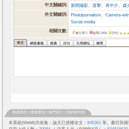
中文關鍵詞:
新聞攝影
、
直擊
、
再中介
、
媒
外文關鍵詞:
Photojournalism
、
Camera-wit
Social media
相關次數:
被引用:
2
點閱:1956
評分:
推文
網路書籤
推薦
評分
引用網址
轉寄
簡易查詢
|
進階查詢
|
熱門排行
|
我的研究室
本系統(Web6)共收集：論文已授權全文：
845361
筆、書目與摘