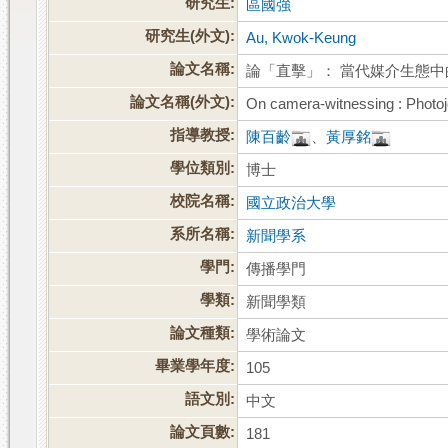
研究生:
區國強
研究生(外文):
Au, Kwok-Keung
論文名稱:
論「直擊」： 當代媒介生態
論文名稱(外文):
On camera-witnessing : Photo
指導教授:
陳百齡
、
黃厚銘
學位類別:
博士
校院名稱:
國立政治大學
系所名稱:
新聞學系
學門:
傳播學門
學類:
新聞學類
論文種類:
學術論文
畢業學年度:
105
語文別:
中文
論文頁數:
181