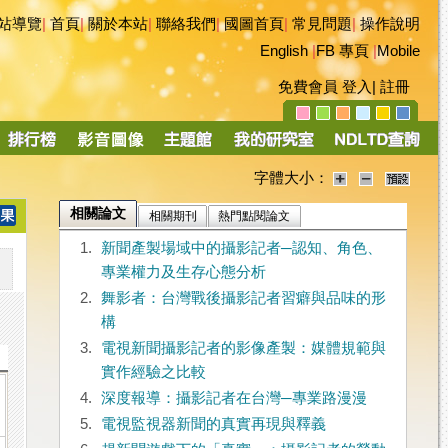
站導覽
|
首頁
|
關於本站
|
聯絡我們
|
國圖首頁
|
常見問題
|
操作說明
English
|
FB 專頁
|
Mobile
免費會員
登入
|
註冊
字體大小：
相關論文
相關期刊
熱門點閱論文
1.
新聞產製場域中的攝影記者─認知、角色、
專業權力及生存心態分析
2.
舞影者：台灣戰後攝影記者習癖與品味的形
構
3.
電視新聞攝影記者的影像產製：媒體規範與
實作經驗之比較
4.
深度報導：攝影記者在台灣─專業路漫漫
5.
電視監視器新聞的真實再現與釋義