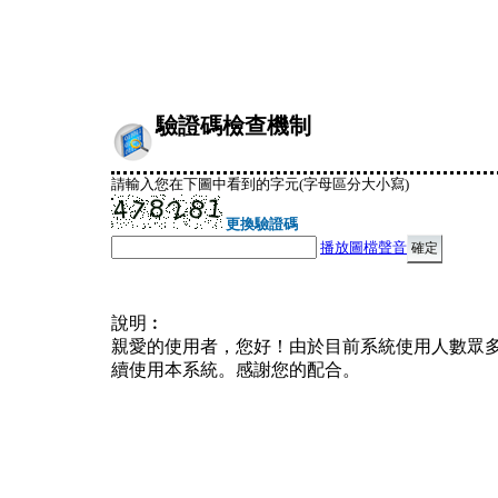
驗證碼檢查機制
請輸入您在下圖中看到的字元(字母區分大小寫)
更換驗證碼
播放圖檔聲音
說明︰
親愛的使用者，您好！由於目前系統使用人數眾
續使用本系統。感謝您的配合。