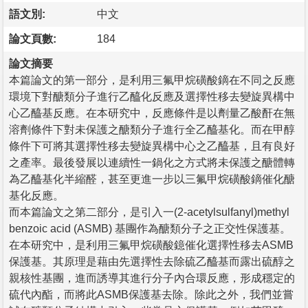
語文別:
中文
論文頁數:
184
論文摘要
本篇論文的第一部分，是利用三氟甲烷磺酸鏑在不同之反應
環境下對醣類分子進行乙醯化反應及選擇性移去變旋異構中
心乙醯基反應。在本研究中，反應條件是以劑量乙酸酐在無
溶劑條件下對未保護之醣類分子進行全乙醯基化。而在甲醇
條件下可將其選擇性移去變旋異構中心之乙醯基，且有良好
之產率。最後發展以連續性一鍋化之方式將未保護之醣體轉
為乙醯基化半縮醛，甚至更進一步以三氟甲烷磺酸鏑催化醣
基化反應。
而本篇論文之第二部分，是引入一(2-acetylsulfanyl)methyl
benzoic acid (ASMB) 基團作為醣類分子之正交性保護基。
在本研究中，是利用三氟甲烷磺酸鐿催化選擇性移去ASMB
保護基。其原理是藉由先選擇性去除硫乙醯基而露出硫醇之
親核性基團，進而誘導其進行分子內合環反應，形成穩定的
硫代內酯，而將此ASMB保護基去除。除此之外，我們並嘗