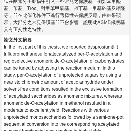
試在醣類分子結構中引入一些常見之保護基，例如苯甲醯
基、苄基、Troc、對甲苯甲氧基、叔丁基二甲基矽基及縮醛
等，並在此催化條件下進行選擇性去保護反應，由結果顯
示，大部分之常見保護基並不會影響，證明此ASMB保護基
具有正交性之特性。
論文外文摘要
In the first part of this thesis, we reported dysprosium(III)
trifluoromethanesulfonatecatalyzed per-O-acetylation and
regioselective anomeric de-O-acetylation of carbohydrates
can be tuned by adjusting the reaction medium. In this
study, per-O-acetylation of unprotected sugars by using a
near stoichiometric amount of acetic anhydride under
solvent-free conditions resulted in the exclusive formation
of acetylated saccharides as anomeric mixtures, whereas
anomeric de-O-acetylation in methanol resulted in a
moderate to excellent yield. Reactions with various
unprotected monosaccharides followed by a semi-one-pot
sequential conversion into the corresponding acetylated