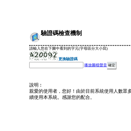
驗證碼檢查機制
請輸入您在下圖中看到的字元(字母區分大小寫)
更換驗證碼
播放圖檔聲音
說明︰
親愛的使用者，您好！由於目前系統使用人數眾
續使用本系統。感謝您的配合。