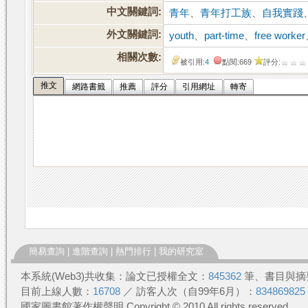
中文關鍵詞:
青年
、
青年打工族
、
自我實踐
外文關鍵詞:
youth
、
part-time
、
free worker
相關次數:
被引用:
4
點閱:669
評分:
推文
網路書籤
推薦
評分
引用網址
轉寄
簡易查詢
|
進階查詢
|
熱門排行
|
我的研究室
本系統(Web3)共收集：論文已授權全文：
845362
筆、書目與摘
目前上線人數：
16708
／ 訪客人次（自99年6月）：
834869825
國家圖書館著作權聲明 Copyright © 2010 All rights reserved.