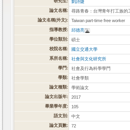
研究生:
劉詩婕
論文名稱:
尋路青春：台灣青年打工族的
論文名稱(外文):
Taiwan part-time free worker
指導教授:
邱德亮
學位類別:
碩士
校院名稱:
國立交通大學
系所名稱:
社會與文化研究所
學門:
社會及行為科學學門
學類:
社會學類
論文種類:
學術論文
論文出版年:
2017
畢業學年度:
105
語文別:
中文
論文頁數:
72