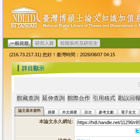
跳
臺
到
灣
主
博
要
碩
內
士
容
論
文
(216.73.217.31) 您好！臺灣時間：2026/08/07 04:15
加
值
:::
詳目顯示
系
統
論文基本資料
摘要
外文摘要
目次
參考文獻
電子全文
本論文永久網址
: