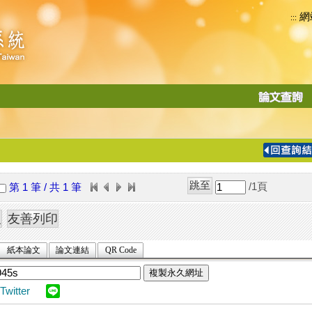
網
:::
功
能
切
換
導
覽
/1
頁
第 1 筆 / 共 1 筆
列
紙本論文
論文連結
QR Code
複製永久網址
Twitter