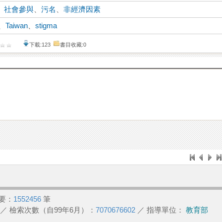
、
社會參與
、
污名
、
非經濟因素
、
Taiwan
、
stigma
下載:123
書目收藏:0
要：
1552456
筆
／ 檢索次數（自99年6月）：
7070676602
／ 指導單位：
教育部